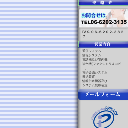
FAX. ０６-６２０２-３８２
７
通信システム
情報システム
電話機及び宅内機
複合機(ファクシミリ＆コピ
ー)
電子会議システム
搬送装置
情報伝送機器及び
システム無線装置