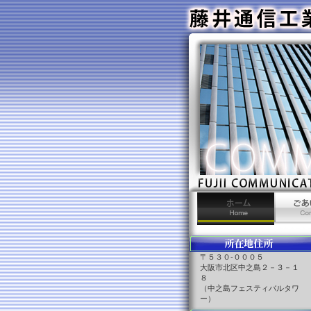
ホーム
ごあいさ
〒５３０-０００５
大阪市北区中之島２－３－１
８
（中之島フェスティバルタワ
ー）