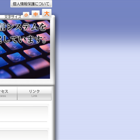
個人情報保護について
文字
文字
文字
の大
の大
の大
きさ
きさ
きさ
小
中
大
リンク