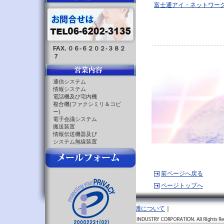
富士通アイ・ネットワー
FAX. ０６-６２０２-３８２
７
通信システム
情報システム
電話機及び宅内機
複合機(ファクシミリ＆コピ
ー)
電子会議システム
搬送装置
情報伝送機器及び
システム無線装置
前ページへ戻る
ページトップへ
｜
お問合せメール
｜
個人情報保護について
｜