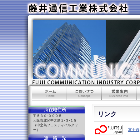
ホーム
ごあいさつ
営業案内
会
リンク
〒５３０-０００５
大阪市北区中之島２-３-１８
（中之島フェスティバルタワ
富士通
ー）